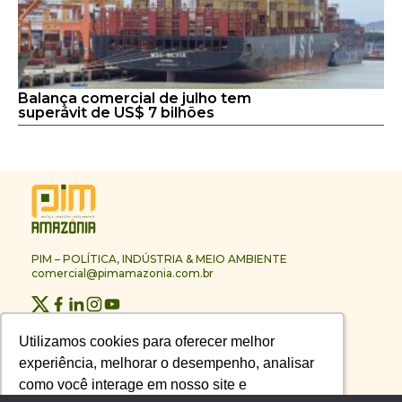
Balança comercial de julho tem
superávit de US$ 7 bilhões
PIM – POLÍTICA, INDÚSTRIA & MEIO AMBIENTE
comercial@pimamazonia.com.br
Quem Somos
Utilizamos cookies para oferecer melhor
Utilizamos cookies para oferecer melhor
Contato
experiência, melhorar o desempenho, analisar
experiência, melhorar o desempenho, analisar
Publicidade
Melhores Empresas
como você interage em nosso site e
como você interage em nosso site e