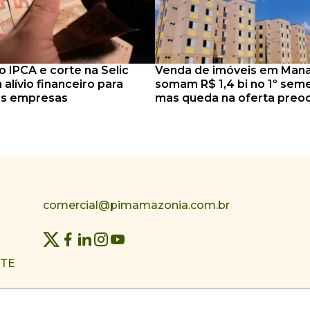
 IPCA e corte na Selic
Venda de imóveis em Man
 alívio financeiro para
somam R$ 1,4 bi no 1º seme
s empresas
mas queda na oferta preo
comercial@pimamazonia.com.br
NTE