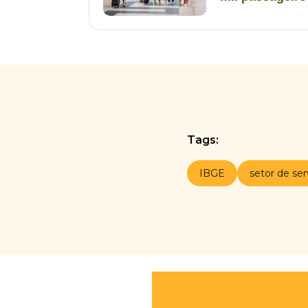
Tags:
IBGE
setor de ser