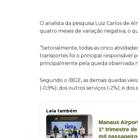
O analista da pesquisa Luiz Carlos de A
quatro meses de variação negativa, o q
“Setorialmente, todas as cinco ativida
transportes foi o principal responsável
principalmente pela queda observada no 
Segundo o IBGE, as demais quedas vieram
(-0,9%); dos outros serviços (-2%); e dos s
Leia também
Manaus Airport
1º trimestre d
mil passageiro