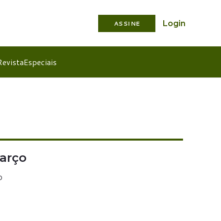
Login
ASSINE
Revista
Especiais
março
o