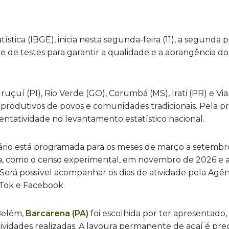
atística (IBGE), inicia nesta segunda-feira (11), a segunda
a e de testes para garantir a qualidade e a abrangência
uçuí (PI), Rio Verde (GO), Corumbá (MS), Irati (PR) e Vi
 produtivos de povos e comunidades tradicionais. Pela pr
ntatividade no levantamento estatístico nacional.
ário está programada para os meses de março a setembro 
a, como o censo experimental, em novembro de 2026 e at
erá possível acompanhar os dias de atividade pela Agênci
k Tok e Facebook.
Belém,
Barcarena (PA)
foi escolhida por ter apresentado,
ividades realizadas. A lavoura permanente de açaí é pre