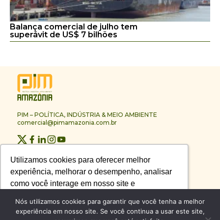
Balança comercial de julho tem
superávit de US$ 7 bilhões
PIM – POLÍTICA, INDÚSTRIA & MEIO AMBIENTE
comercial@pimamazonia.com.br
Quem Somos
Utilizamos cookies para oferecer melhor
Utilizamos cookies para oferecer melhor
Contato
experiência, melhorar o desempenho, analisar
experiência, melhorar o desempenho, analisar
Publicidade
Melhores Empresas
como você interage em nosso site e
como você interage em nosso site e
Anuário PIM
personalizar conteúdo.
personalizar conteúdo.
Nós utilizamos cookies para garantir que você tenha a melhor
Circuito PIM Amazônia
experiência em nosso site. Se você continua a usar este site,