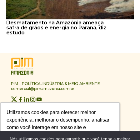
Desmatamento na Amazônia ameaça
safra de grãos e energia no Paraná, diz
estudo
PIM – POLÍTICA, INDÚSTRIA & MEIO AMBIENTE
comercial@pimamazonia.com.br
Quem Somos
Utilizamos cookies para oferecer melhor
Utilizamos cookies para oferecer melhor
Contato
experiência, melhorar o desempenho, analisar
experiência, melhorar o desempenho, analisar
Publicidade
Melhores Empresas
como você interage em nosso site e
como você interage em nosso site e
Anuário PIM
personalizar conteúdo.
personalizar conteúdo.
Nós utilizamos cookies para garantir que você tenha a melhor