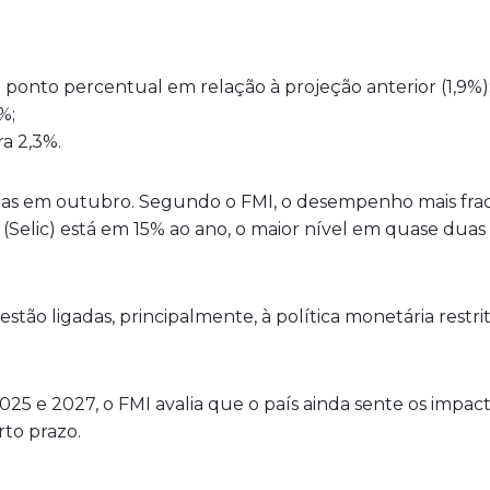
 ponto percentual em relação à projeção anterior (1,9%)
%;
a 2,3%.
adas em outubro. Segundo o FMI, o desempenho mais frac
s (Selic) está em 15% ao ano, o maior nível em quase dua
l estão ligadas, principalmente, à política monetária restr
5 e 2027, o FMI avalia que o país ainda sente os impacto
to prazo.