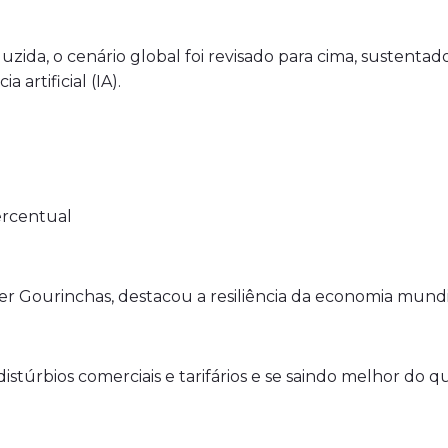
uzida, o cenário global foi revisado para cima, sustenta
 artificial (IA).
ercentual
er Gourinchas, destacou a resiliência da economia mundi
distúrbios comerciais e tarifários e se saindo melhor do q