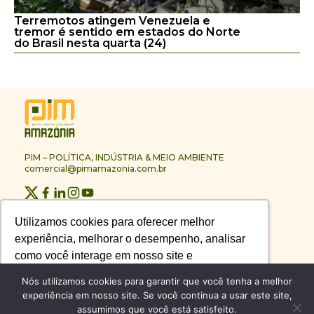
Terremotos atingem Venezuela e
tremor é sentido em estados do Norte
do Brasil nesta quarta (24)
PIM – POLÍTICA, INDÚSTRIA & MEIO AMBIENTE
comercial@pimamazonia.com.br
Quem Somos
Utilizamos cookies para oferecer melhor
Utilizamos cookies para oferecer melhor
Contato
experiência, melhorar o desempenho, analisar
experiência, melhorar o desempenho, analisar
Publicidade
Melhores Empresas
como você interage em nosso site e
como você interage em nosso site e
Anuário PIM
personalizar conteúdo.
personalizar conteúdo.
Nós utilizamos cookies para garantir que você tenha a melhor
Circuito PIM Amazônia
experiência em nosso site. Se você continua a usar este site,
assumimos que você está satisfeito.
Recusar Cookies
Recusar Cookies
Aceitar Cookies
Aceitar Cookies