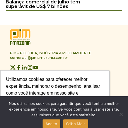
Balança comercial de julho tem
superávit de US$ 7 bilhões
PIM – POLÍTICA, INDÚSTRIA & MEIO AMBIENTE
comercial@pimamazonia.com.br
Quem Somos
Utilizamos cookies para oferecer melhor
Utilizamos cookies para oferecer melhor
Contato
experiência, melhorar o desempenho, analisar
experiência, melhorar o desempenho, analisar
Publicidade
Melhores Empresas
como você interage em nosso site e
como você interage em nosso site e
Anuário PIM
personalizar conteúdo.
personalizar conteúdo.
Nós utilizamos cookies para garantir que você tenha a melhor
Circuito PIM Amazônia
experiência em nosso site. Se você continua a usar este site,
assumimos que você está satisfeito.
Recusar Cookies
Recusar Cookies
Aceitar Cookies
Aceitar Cookies
© PIM – POLÍTICA, INDÚSTRIA & MEIO AMBIENTE 2026
Aceito
Saiba Mais