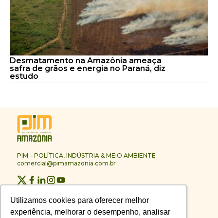
Desmatamento na Amazônia ameaça
safra de grãos e energia no Paraná, diz
estudo
PIM – POLÍTICA, INDÚSTRIA & MEIO AMBIENTE
comercial@pimamazonia.com.br
Quem Somos
Utilizamos cookies para oferecer melhor
Utilizamos cookies para oferecer melhor
Contato
experiência, melhorar o desempenho, analisar
experiência, melhorar o desempenho, analisar
Publicidade