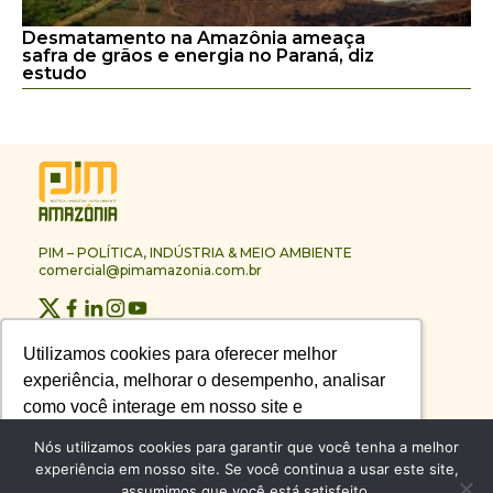
Desmatamento na Amazônia ameaça
safra de grãos e energia no Paraná, diz
estudo
PIM – POLÍTICA, INDÚSTRIA & MEIO AMBIENTE
comercial@pimamazonia.com.br
Quem Somos
Utilizamos cookies para oferecer melhor
Utilizamos cookies para oferecer melhor
Contato
experiência, melhorar o desempenho, analisar
experiência, melhorar o desempenho, analisar
Publicidade
como você interage em nosso site e
como você interage em nosso site e
Melhores Empresas
Anuário PIM
personalizar conteúdo.
personalizar conteúdo.
Nós utilizamos cookies para garantir que você tenha a melhor
Circuito PIM Amazônia
experiência em nosso site. Se você continua a usar este site,
assumimos que você está satisfeito.