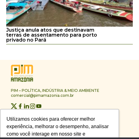
Justiça anula atos que destinavam
terras de assentamento para porto
privado no Pará
PIM – POLÍTICA, INDÚSTRIA & MEIO AMBIENTE
comercial@pimamazonia.com.br
Quem Somos
Utilizamos cookies para oferecer melhor
Utilizamos cookies para oferecer melhor
Contato
experiência, melhorar o desempenho, analisar
experiência, melhorar o desempenho, analisar
Publicidade
Melhores Empresas
como você interage em nosso site e
como você interage em nosso site e