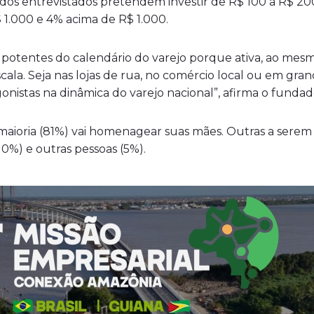
os entrevistados pretendem investir de R$ 100 a R$ 20
 1.000 e 4% acima de R$ 1.000.
 potentes do calendário do varejo porque ativa, ao mes
cala. Seja nas lojas de rua, no comércio local ou em gr
agonistas na dinâmica do varejo nacional”, afirma o funda
maioria (81%) vai homenagear suas mães. Outras a sere
 (10%) e outras pessoas (5%).