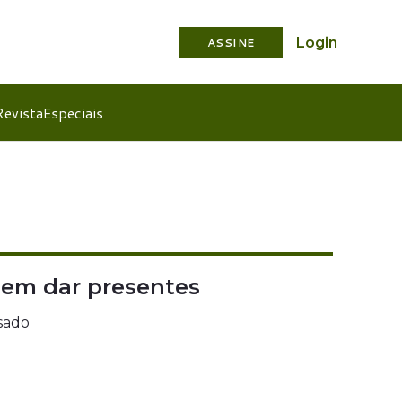
Login
ASSINE
Revista
Especiais
dem dar presentes
sado