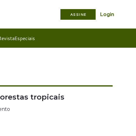
Login
ASSINE
Revista
Especiais
orestas tropicais
ento