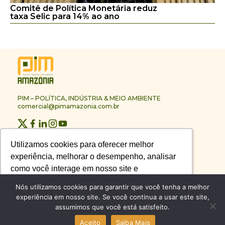
Comitê de Política Monetária reduz
taxa Selic para 14% ao ano
PIM – POLÍTICA, INDÚSTRIA & MEIO AMBIENTE
comercial@pimamazonia.com.br
Quem Somos
Utilizamos cookies para oferecer melhor
Utilizamos cookies para oferecer melhor
Contato
experiência, melhorar o desempenho, analisar
experiência, melhorar o desempenho, analisar
Publicidade
Melhores Empresas
como você interage em nosso site e
como você interage em nosso site e
Anuário PIM
personalizar conteúdo.
personalizar conteúdo.
Nós utilizamos cookies para garantir que você tenha a melhor
Circuito PIM Amazônia
experiência em nosso site. Se você continua a usar este site,
assumimos que você está satisfeito.
Recusar Cookies
Recusar Cookies
Aceitar Cookies
Aceitar Cookies
© PIM – POLÍTICA, INDÚSTRIA & MEIO AMBIENTE 2026
Aceito
Saiba Mais