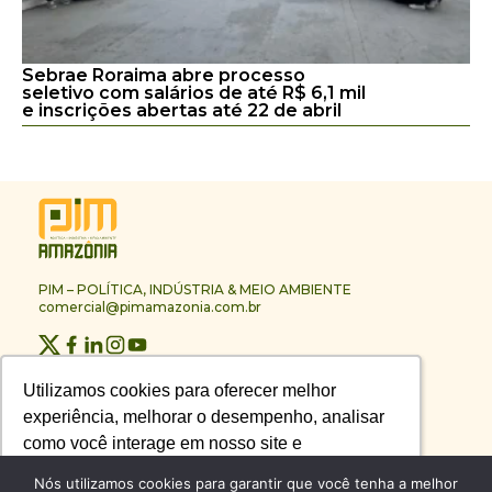
Sebrae Roraima abre processo
seletivo com salários de até R$ 6,1 mil
e inscrições abertas até 22 de abril
PIM – POLÍTICA, INDÚSTRIA & MEIO AMBIENTE
comercial@pimamazonia.com.br
Quem Somos
Utilizamos cookies para oferecer melhor
Utilizamos cookies para oferecer melhor
Contato
experiência, melhorar o desempenho, analisar
experiência, melhorar o desempenho, analisar
Publicidade
Melhores Empresas
como você interage em nosso site e
como você interage em nosso site e
Anuário PIM
personalizar conteúdo.
personalizar conteúdo.
Nós utilizamos cookies para garantir que você tenha a melhor
Circuito PIM Amazônia