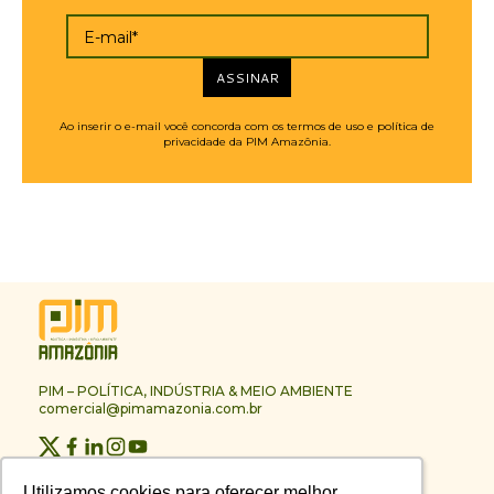
E-mail*
ASSINAR
Ao inserir o e-mail você concorda com os termos de uso e política de
privacidade da PIM Amazônia.
PIM – POLÍTICA, INDÚSTRIA & MEIO AMBIENTE
comercial@pimamazonia.com.br
Quem Somos
Utilizamos cookies para oferecer melhor
Utilizamos cookies para oferecer melhor