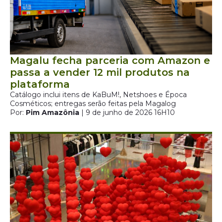
Magalu fecha parceria com Amazon e
passa a vender 12 mil produtos na
plataforma
Catálogo inclui itens de KaBuM!, Netshoes e Época
Cosméticos; entregas serão feitas pela Magalog
Por:
Pim Amazônia
| 9 de junho de 2026 16H10