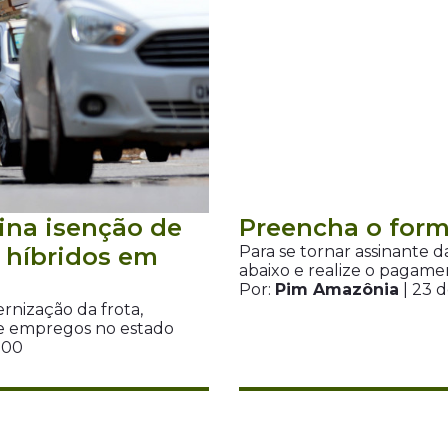
ina isenção de
Preencha o form
e híbridos em
Para se tornar assinante 
abaixo e realize o pagame
Por:
Pim Amazônia
| 23 d
ernização da frota,
de empregos no estado
H00