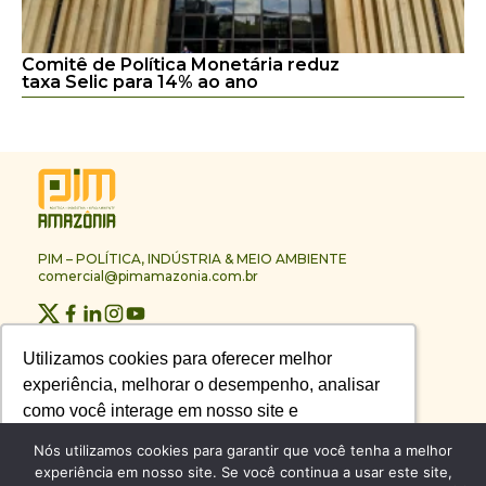
Comitê de Política Monetária reduz
taxa Selic para 14% ao ano
PIM – POLÍTICA, INDÚSTRIA & MEIO AMBIENTE
comercial@pimamazonia.com.br
Quem Somos
Utilizamos cookies para oferecer melhor
Utilizamos cookies para oferecer melhor
Contato
experiência, melhorar o desempenho, analisar
experiência, melhorar o desempenho, analisar
Publicidade
Melhores Empresas
como você interage em nosso site e
como você interage em nosso site e
Anuário PIM
personalizar conteúdo.
personalizar conteúdo.
Nós utilizamos cookies para garantir que você tenha a melhor
Circuito PIM Amazônia
experiência em nosso site. Se você continua a usar este site,