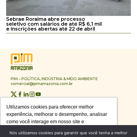
Sebrae Roraima abre processo
seletivo com salários de até R$ 6,1 mil
e inscrições abertas até 22 de abril
PIM – POLÍTICA, INDÚSTRIA & MEIO AMBIENTE
comercial@pimamazonia.com.br
Quem Somos
Utilizamos cookies para oferecer melhor
Utilizamos cookies para oferecer melhor
Contato
experiência, melhorar o desempenho, analisar
experiência, melhorar o desempenho, analisar
Publicidade
Melhores Empresas
como você interage em nosso site e
como você interage em nosso site e
Anuário PIM
personalizar conteúdo.
personalizar conteúdo.
Nós utilizamos cookies para garantir que você tenha a melhor
Circuito PIM Amazônia