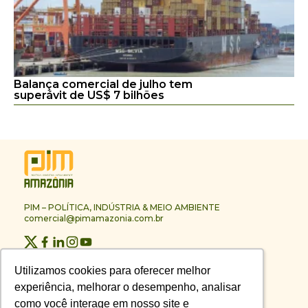
Balança comercial de julho tem
superávit de US$ 7 bilhões
PIM – POLÍTICA, INDÚSTRIA & MEIO AMBIENTE
comercial@pimamazonia.com.br
Quem Somos
Utilizamos cookies para oferecer melhor
Utilizamos cookies para oferecer melhor
Contato
experiência, melhorar o desempenho, analisar
experiência, melhorar o desempenho, analisar
Publicidade
Melhores Empresas
como você interage em nosso site e
como você interage em nosso site e