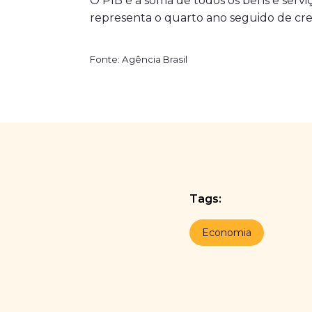
O PIB é a soma de todos os bens e servi
representa o quarto ano seguido de cr
Fonte: Agência Brasil
Tags:
Economia