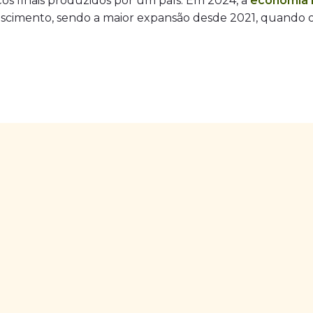
ços finais produzidos por um país. Em 2024, a
economia b
escimento, sendo a maior expansão desde 2021, quando o