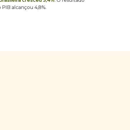
rasileira cresceu 3,4%
. O resultado
 PIB alcançou 4,8%.