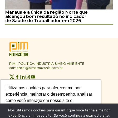
Manaus é a única da região Norte que
alcançou bom resultado no indicador
de Saúde do Trabalhador em 2026
PIM – POLÍTICA, INDÚSTRIA & MEIO AMBIENTE
comercial@pimamazonia.com.br
Quem Somos
Utilizamos cookies para oferecer melhor
Utilizamos cookies para oferecer melhor
Contato
experiência, melhorar o desempenho, analisar
experiência, melhorar o desempenho, analisar
Publicidade
Melhores Empresas
como você interage em nosso site e
como você interage em nosso site e
Anuário PIM
personalizar conteúdo.
personalizar conteúdo.
Nós utilizamos cookies para garantir que você tenha a melhor
Circuito PIM Amazônia
experiência em nosso site. Se você continua a usar este site,