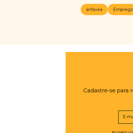
anfavea
Emprego
Cadastre-se para 
E-ma
Ao inserir o