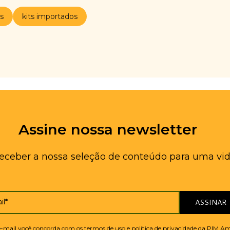
s
kits importados
Assine nossa newsletter
receber a nossa seleção de conteúdo para uma vid
il*
ASSINAR
 e-mail você concorda com os termos de uso e política de privacidade da PIM A