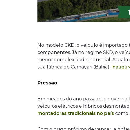
No modelo CKD, o veículo é importado t
componentes. Já no regime SKD, o veíc
menor complexidade industrial. Atualm
sua fábrica de Camaçari (Bahia),
inaugur
Pressão
Em meados do ano passado, o governo f
veículos elétricos e híbridos desmontad
montadoras tradicionais no país
como a
Com o prazo próximo de vencer, a Anfav