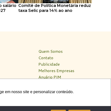
 salário
Comitê de Política Monetária reduz
027
taxa Selic para 14% ao ano
Quem Somos
Contato
Publicidade
Melhores Empresas
Anuário PIM
Circuito PIM Amazônia
ge em nosso site e personalizar conteúdo.
ge em nosso site e personalizar conteúdo.