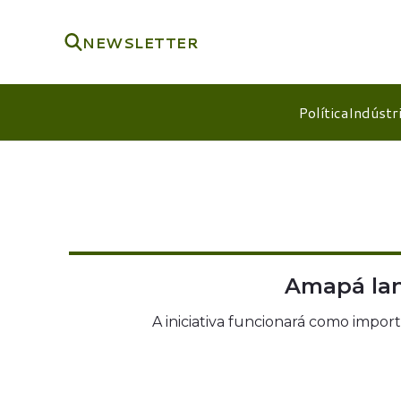
NEWSLETTER
Política
Indústr
Amapá lan
A iniciativa funcionará como impor