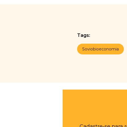
Tags:
Soviobioeconomia
Cadastre-se para 