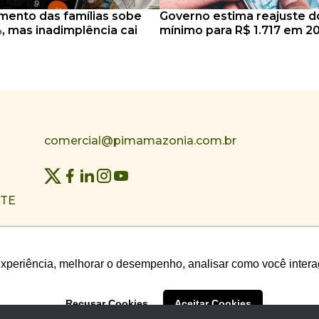
mento das famílias sobe
Governo estima reajuste do
, mas inadimplência cai
mínimo para R$ 1.717 em 2
comercial@pimamazonia.com.br
NTE
experiência, melhorar o desempenho, analisar como você intera
experiência, melhorar o desempenho, analisar como você intera
Recusar Cookies
Recusar Cookies
Aceitar Cookies
Aceitar Cookies