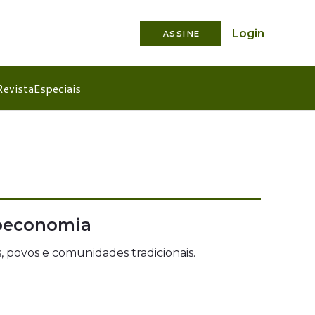
Login
ASSINE
Revista
Especiais
ioeconomia
, povos e comunidades tradicionais.