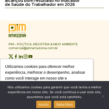
alcançou bom resultado no indicador
de Saúde do Trabalhador em 2026
PIM – POLÍTICA, INDÚSTRIA & MEIO AMBIENTE
comercial@pimamazonia.com.br
Quem Somos
Utilizamos cookies para oferecer melhor
Utilizamos cookies para oferecer melhor
Contato
experiência, melhorar o desempenho, analisar
experiência, melhorar o desempenho, analisar
Publicidade
Melhores Empresas
como você interage em nosso site e
como você interage em nosso site e
Anuário PIM
personalizar conteúdo.
personalizar conteúdo.
Nós utilizamos cookies para garantir que você tenha a melhor
Circuito PIM Amazônia
experiência em nosso site. Se você continua a usar este site,
assumimos que você está satisfeito.
Recusar Cookies
Recusar Cookies
Aceitar Cookies
Aceitar Cookies
© PIM – POLÍTICA, INDÚSTRIA & MEIO AMBIENTE 2026
Aceito
Saiba Mais