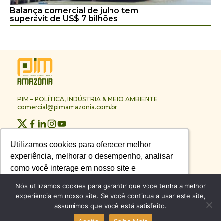
Balança comercial de julho tem
superávit de US$ 7 bilhões
PIM – POLÍTICA, INDÚSTRIA & MEIO AMBIENTE
comercial@pimamazonia.com.br
Quem Somos
Utilizamos cookies para oferecer melhor
Utilizamos cookies para oferecer melhor
Contato
experiência, melhorar o desempenho, analisar
experiência, melhorar o desempenho, analisar
Publicidade
Melhores Empresas
como você interage em nosso site e
como você interage em nosso site e
Anuário PIM
personalizar conteúdo.
personalizar conteúdo.
Nós utilizamos cookies para garantir que você tenha a melhor
Circuito PIM Amazônia
experiência em nosso site. Se você continua a usar este site,
assumimos que você está satisfeito.
Recusar Cookies
Recusar Cookies
Aceitar Cookies
Aceitar Cookies
© PIM – POLÍTICA, INDÚSTRIA & MEIO AMBIENTE 2026
Aceito
Saiba Mais