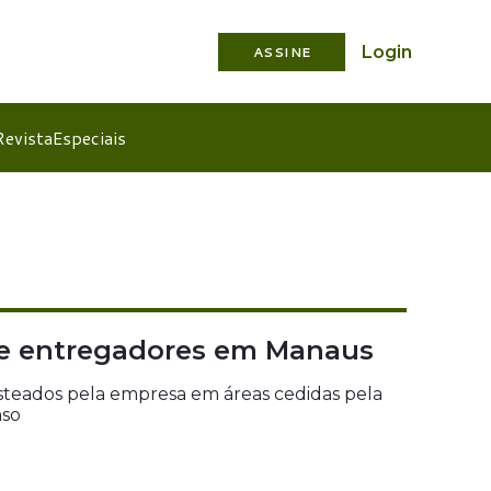
Login
ASSINE
Revista
Especiais
s e entregadores em Manaus
usteados pela empresa em áreas cedidas pela
nso