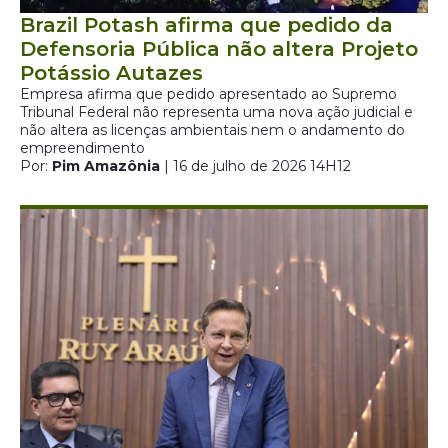
Brazil Potash afirma que pedido da
Defensoria Pública não altera Projeto
Potássio Autazes
Empresa afirma que pedido apresentado ao Supremo
Tribunal Federal não representa uma nova ação judicial e
não altera as licenças ambientais nem o andamento do
empreendimento
Por:
Pim Amazônia
| 16 de julho de 2026 14H12