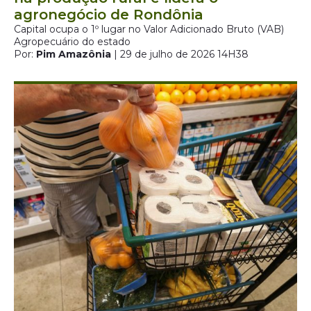
agronegócio de Rondônia
Capital ocupa o 1º lugar no Valor Adicionado Bruto (VAB)
Agropecuário do estado
Por:
Pim Amazônia
| 29 de julho de 2026 14H38