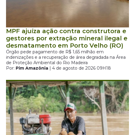
MPF ajuíza ação contra construtora e
gestores por extração mineral ilegal e
desmatamento em Porto Velho (RO)
Órgão pede pagamento de R$ 1,65 milhão em
indenizações e a recuperação de área degradada na Área
de Proteção Ambiental do Rio Madeira
Por:
Pim Amazônia
| 4 de agosto de 2026 09H18