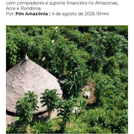
com compradores e suporte financeiro no Amazonas,
Acre e Rondônia
Por:
Pim Amazônia
| 4 de agosto de 2026 15H44